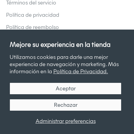
Términos del servicio
Política de privacidad
Política de reembolso
Mejore su experiencia en la tienda
Endor Technologies S.L.
Utilizamos cookies para darle una mejor
Parc Científic de Barcelona. C/ Baldiri Reixac 15,
experiencia de navegación y marketing. Más
08028, Barcelona, España.
información en la
Política de Privacidad.
endor@endortechnologies.com
Aceptar
© 2026 - Endor Technologies
Tecnología de Shopify
Rechazar
Administrar preferencias